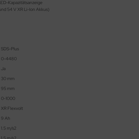
LED-Kapazitätsanzeige
 und 54 V XR Li-Ion Akkus)
SDS-Plus
0-4480
Ja
30 mm
95 mm
0-1000
XR Flexvolt
9 Ah
1.5 m/s2
1.5 m/s2