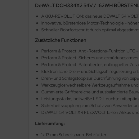
DeWALT DCH334X2 54V / 162WH BÜRSTENL
OVER
AKKU-REVOLUTION: das neue DEWALT 54 VOLT XR 
Innovative, bürstenlose Motor-Technologie - höh
foplast
Schneller Bohrfortschritt durch optimal abgesti
il Profi Werkzeuge GmbH
Zusätzliche Funktionen
Perform & Protect: Anti-Rotations-Funktion UTC – 
ttinger
Perform & Protect: Sicheres und ermüdungsarmes A
Perform & Protect: Patentierter, entkoppelter Zusa
ingspor
Elektronische Dreh- und Schlagzahlregulierung erl
Dreh- und Schlagstopp zur Durchführung von bspw. 
IPEX
Werkzeuglos wechselbare Werkzeugaufnahme und 
Gummierte Griffbereiche und ausbalancierte Bauw
schuplast GLT
Leistungsstarke, hellweiße LED-Leuchte mit optim
Sicherheitskupplung zum Schutz von Anwender u
ffert
DEWALT 54 VOLT XR FLEXVOLT Li-Ion Akkus sind rü
stertec
Lieferumfang:
st
1x 13 mm Schnellspann-Bohrfutter