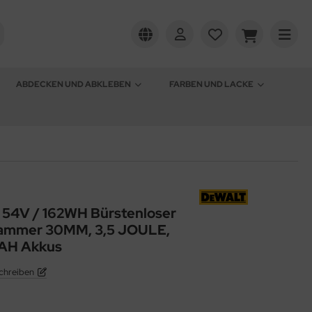
ABDECKEN UND ABKLEBEN
FARBEN UND LACKE
4V / 162WH Bürstenloser
ammer 30MM, 3,5 JOULE,
 AH Akkus
chreiben