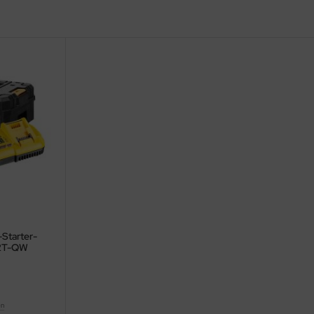
Starter-
Y2T-QW
en