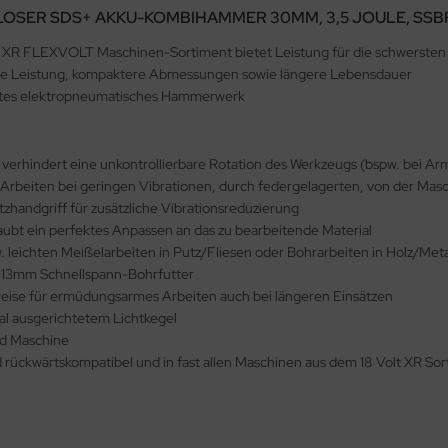
OSER SDS+ AKKU-KOMBIHAMMER 30MM, 3,5 JOULE, SSBF, 
FLEXVOLT Maschinen-Sortiment bietet Leistung für die schwersten
ere Leistung, kompaktere Abmessungen sowie längere Lebensdauer
mmtes elektropneumatisches Hammerwerk
verhindert eine unkontrollierbare Rotation des Werkzeugs (bspw. bei Ar
rbeiten bei geringen Vibrationen, durch federgelagerten, von der Masc
tzhandgriff für zusätzliche Vibrationsreduzierung
aubt ein perfektes Anpassen an das zu bearbeitende Material
leichten Meißelarbeiten in Putz/Fliesen oder Bohrarbeiten in Holz/Meta
13mm Schnellspann-Bohrfutter
eise für ermüdungsarmes Arbeiten auch bei längeren Einsätzen
al ausgerichtetem Lichtkegel
nd Maschine
ckwärtskompatibel und in fast allen Maschinen aus dem 18 Volt XR Sor