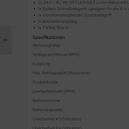
2x 54 V / 162 Wh XR FLEXVOLT Li-Ion-Akkus mit 
tendorf Kunststoffe
1x System-Schnellladegerät (geeignet für alle 18 V
1x Vibrationsdämpfender Zusatzhandgriff
T
1x Bohrtiefenanschlag
1x T STAK-Box VI
NTHER SRL
Spezifikationen
anam
Werkzeughalter
Schläge pro Minute (BPM)
hlCon
Kupplung
rtwest
Max. Bohrkapazität (Mauerwerk)
oductos Climax
Produktbreite
Leerlaufdrehzahl (RPM)
ofibau
Batteriechemie
edach
Batteriekapazität
gips
Unsicherheit K3 (Vibration)
Unsicherheit K4 (Vibration)