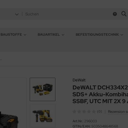
BAUSTOFFE
BAUARTIKEL
BEFESTIGUNGSTECHNIK
H Bürstenloser SDS+ Akku-Kombihammer 30MM, 3,5 JOULE, SSBF, UTC MIT 2X 9 AH Akkus
DeWalt
DeWALT DCH334X2 5
SDS+ Akku-Kombih
SSBF, UTC MIT 2X 9
|
Rezension s
(0)
Art.Nr.:
296003
GTIN/EAN:
5035048648568