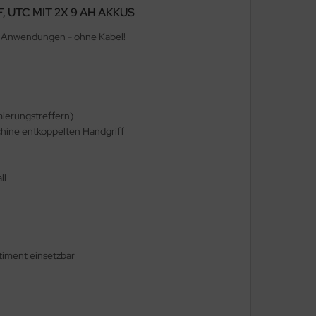
UTC MIT 2X 9 AH AKKUS
 Anwendungen - ohne Kabel!
mierungstreffern)
hine entkoppelten Handgriff
ll
timent einsetzbar