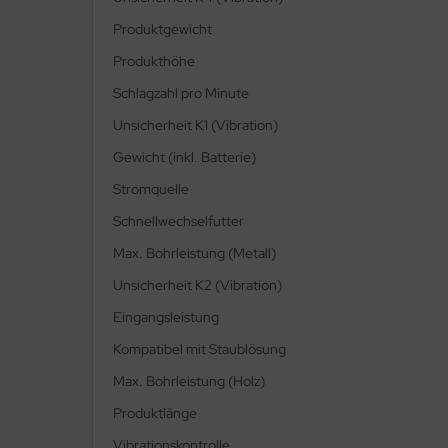
UNNEX®
Produktgewicht
festyle
Produkthöhe
int-Gobain Weber GmbH
Schlagzahl pro Minute
Unsicherheit K1 (Vibration)
huberth
Gewicht (inkl. Batterie)
ka
Stromquelle
isto
Schnellwechselfutter
Max. Bohrleistung (Metall)
verline
Unsicherheit K2 (Vibration)
ppec
Eingangsleistung
Kompatibel mit Staublösung
enner
Max. Bohrleistung (Holz)
bila
Produktlänge
anley
Vibrationskontrolle