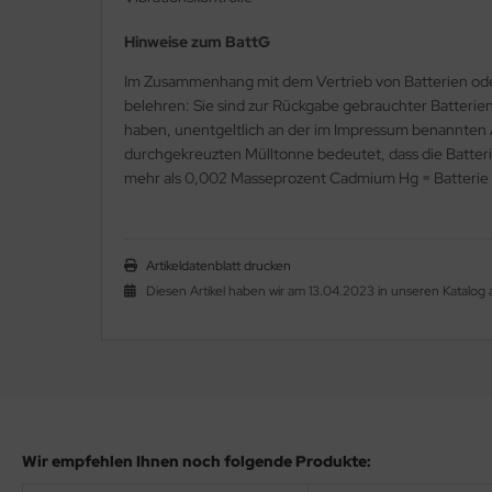
orch - Ciret Group
Hinweise zum BattG
CTOR®
Im Zusammenhang mit dem Vertrieb von Batterien oder mi
belehren: Sie sind zur Rückgabe gebrauchter Batterien 
XXor®
haben, unentgeltlich an der im Impressum benannten
durchgekreuzten Mülltonne bedeutet, dass die Batteri
ya
mehr als 0,002 Masseprozent Cadmium Hg = Batterie 
iuso
Artikeldatenblatt drucken
ESTEX
Diesen Artikel haben wir am 13.04.2023 in unseren Katal
lckens
Wir empfehlen Ihnen noch folgende Produkte: