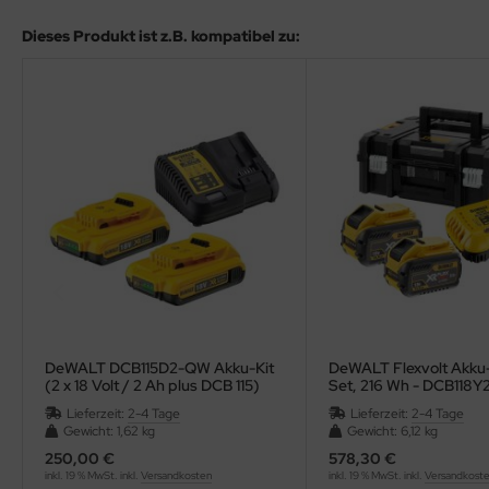
Dieses Produkt ist z.B. kompatibel zu:
DeWALT DCB115D2-QW Akku-Kit
DeWALT Flexvolt Akku-
(2 x 18 Volt / 2 Ah plus DCB 115)
Set, 216 Wh - DCB118
Lieferzeit:
2-4 Tage
Lieferzeit:
2-4 Tage
Gewicht: 1,62 kg
Gewicht: 6,12 kg
250,00 €
578,30 €
inkl. 19 % MwSt. inkl.
Versandkosten
inkl. 19 % MwSt. inkl.
Versandkost