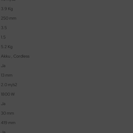
3.9 Kg
250 mm
3.5
1.5
5.2 Kg
Akku , Cordless
Ja
13 mm
2.0 m/s2
1800 W
Ja
30 mm
419 mm
Ja