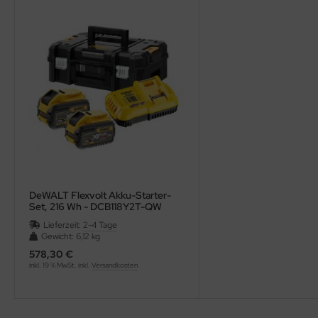
DeWALT Flexvolt Akku-Starter-
Set, 216 Wh - DCB118Y2T-QW
Lieferzeit:
2-4 Tage
Gewicht: 6,12 kg
578,30 €
inkl. 19 % MwSt. inkl.
Versandkosten