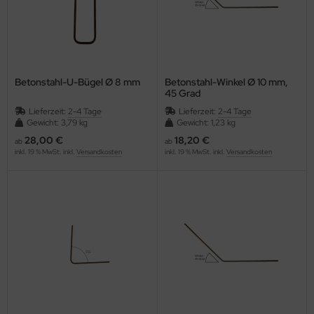
UNNEX®
festyle
int-Gobain Weber GmbH
Betonstahl-U-Bügel Ø 8 mm
Betonstahl-Winkel Ø 10 mm,
45 Grad
huberth
Lieferzeit:
2-4 Tage
Lieferzeit:
2-4 Tage
Gewicht: 3,79 kg
Gewicht: 1,23 kg
ka
28,00 €
18,20 €
ab
ab
inkl. 19 % MwSt. inkl.
Versandkosten
inkl. 19 % MwSt. inkl.
Versandkosten
isto
verline
ppec
enner
bila
anley