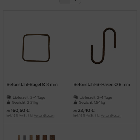
OVER
foplast
il Profi Werkzeuge GmbH
ttinger
ingspor
IPEX
Betonstahl-Bügel Ø 8 mm
Betonstahl-S-Haken Ø 8 mm
schuplast GLT
Lieferzeit:
2-4 Tage
Lieferzeit:
2-4 Tage
Gewicht: 2,21 kg
Gewicht: 1,54 kg
ffert
160,50 €
23,40 €
ab
ab
inkl. 19 % MwSt. inkl.
Versandkosten
inkl. 19 % MwSt. inkl.
Versandkosten
stertec
st