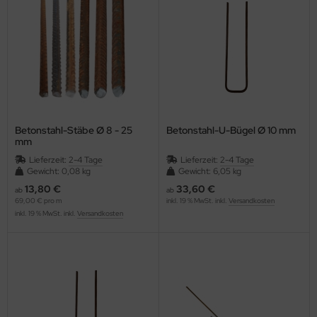
tendorf Kunststoffe
T
NTHER SRL
anam
Betonstahl-Stäbe Ø 8 - 25
Betonstahl-U-Bügel Ø 10 mm
hlCon
mm
Lieferzeit:
2-4 Tage
Lieferzeit:
2-4 Tage
rtwest
Gewicht: 0,08 kg
Gewicht: 6,05 kg
13,80 €
33,60 €
ab
ab
oductos Climax
69,00 € pro m
inkl. 19 % MwSt. inkl.
Versandkosten
inkl. 19 % MwSt. inkl.
Versandkosten
ofibau
edach
gips