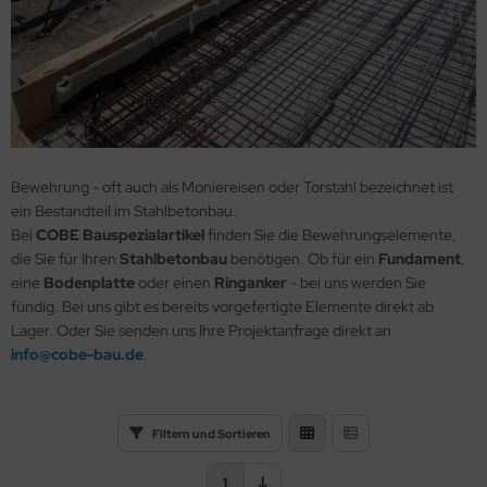
erbekleidung
rkieren und Vermessen
Walt
gen / Outdoor
ißel- und Bohrer
yma
hleif- und Trennscheiben
ten
ngen
te
Bewehrung - oft auch als Moniereisen oder Torstahl bezeichnet ist
ldtmann
ein Bestandteil im Stahlbetonbau.
Bei
COBE Bauspezialartikel
finden Sie die Bewehrungselemente,
cher
die Sie für Ihren
Stahlbetonbau
benötigen. Ob für ein
Fundament
,
eine
Bodenplatte
oder einen
Ringanker
- bei uns werden Sie
asco
fündig. Bei uns gibt es bereits vorgefertigte Elemente direkt ab
Lager. Oder Sie senden uns Ihre Projektanfrage direkt an
de
info@cobe-bau.de
.
We
Filtern und Sortieren
RSCH Porozell
1
ION