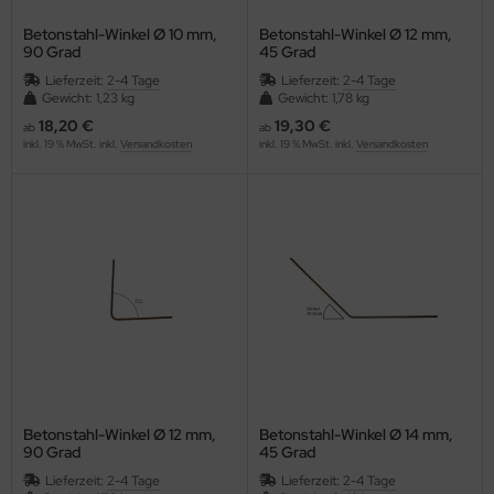
orch - Ciret Group
Betonstahl-Winkel Ø 10 mm,
Betonstahl-Winkel Ø 12 mm,
90 Grad
45 Grad
CTOR®
Lieferzeit:
2-4 Tage
Lieferzeit:
2-4 Tage
Gewicht: 1,23 kg
Gewicht: 1,78 kg
18,20 €
19,30 €
XXor®
ab
ab
inkl. 19 % MwSt. inkl.
Versandkosten
inkl. 19 % MwSt. inkl.
Versandkosten
ya
iuso
ESTEX
lckens
Betonstahl-Winkel Ø 12 mm,
Betonstahl-Winkel Ø 14 mm,
90 Grad
45 Grad
Lieferzeit:
2-4 Tage
Lieferzeit:
2-4 Tage