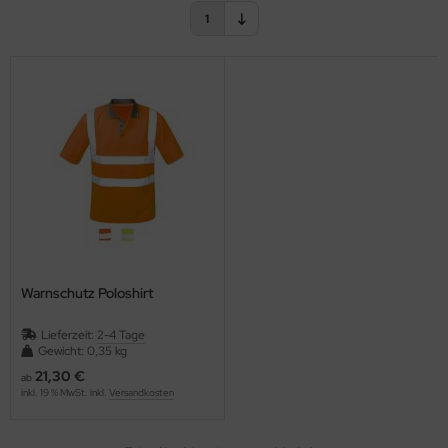
erbekleidung
rkieren und Vermessen
ockenbau
1
gen / Outdoor
ißel- und Bohrer
hleif- und Trennscheiben
ngen
Warnschutz Poloshirt
Lieferzeit:
2-4 Tage
Gewicht: 0,35 kg
21,30 €
ab
inkl. 19 % MwSt. inkl.
Versandkosten