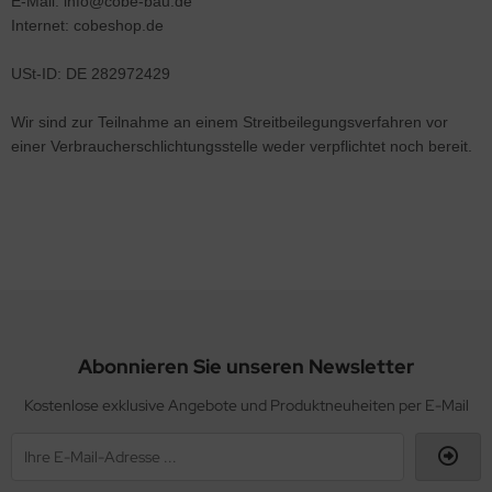
E-Mail: info@cobe-bau.de
erbekleidung
rkieren und Vermessen
ockenbau
Walt
Internet: cobeshop.de
gen / Outdoor
ißel- und Bohrer
yma
USt-ID: DE 282972429
hleif- und Trennscheiben
ten
Wir sind zur Teilnahme an einem Streitbeilegungsverfahren vor
einer Verbraucherschlichtungsstelle weder verpflichtet noch bereit.
ngen
te
ldtmann
cher
asco
de
Abonnieren Sie unseren Newsletter
We
Kostenlose exklusive Angebote und Produktneuheiten per E-Mail
RSCH Porozell
ION