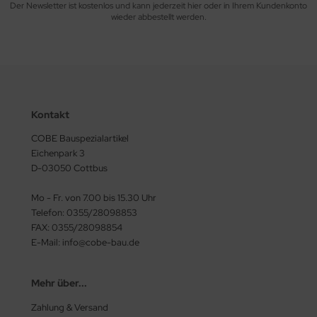
Der Newsletter ist kostenlos und kann jederzeit hier oder in Ihrem Kundenkonto
wieder abbestellt werden.
OVER
foplast
il Profi Werkzeuge GmbH
Kontakt
ttinger
COBE Bauspezialartikel
ingspor
Eichenpark 3
D-03050 Cottbus
IPEX
Mo - Fr. von 7.00 bis 15.30 Uhr
schuplast GLT
Telefon: 0355/28098853
FAX: 0355/28098854
ffert
E-Mail: info@cobe-bau.de
stertec
Mehr über...
st
Zahlung & Versand